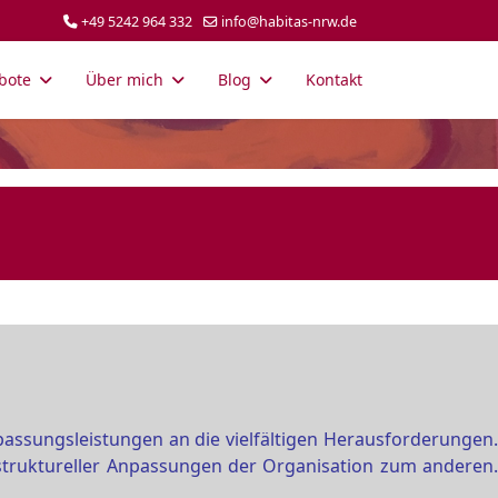
+49 5242 964 332
info@habitas-nrw.de
bote
Über mich
Blog
Kontakt
assungsleistungen an die vielfältigen Herausforderungen.
truktureller Anpassungen der Organisation zum anderen.