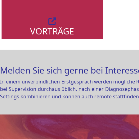
VORTRÄGE
Melden Sie sich gerne bei Interess
In einem unverbindlichen Erstgespräch werden mögliche Ra
bei Supervision durchaus üblich, nach einer Diagnosephas
Settings kombinieren und können auch remote stattfinden. 