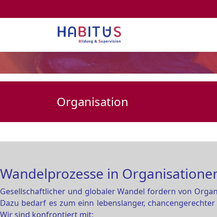
Organisation
Wandelprozesse in Organisatione
Gesellschaftlicher und globaler Wandel fordern von Orga
Dazu bedarf es zum einn lebenslanger, chancengerechter
Wir sind konfrontiert mit: