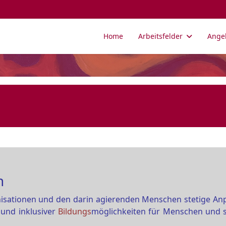
Home
Arbeitsfelder
Ange
n
nisationen und den darin agierenden Menschen stetige Anp
 und inklusiver
Bildungs
möglichkeiten für Menschen und s