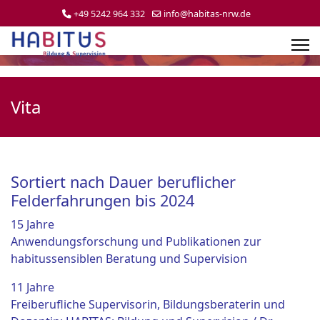
+49 5242 964 332
info@habitas-nrw.de
Vita
Sortiert nach Dauer beruflicher
Felderfahrungen bis 2024
15 Jahre
Anwendungsforschung und Publikationen zur
habitussensiblen Beratung und Supervision
11 Jahre
Freiberufliche Supervisorin, Bildungsberaterin und